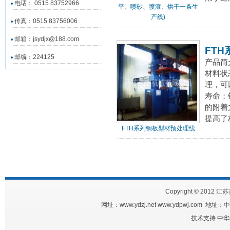
电话： 0515 83752966
平、喷砂、喷漆、烘干一条生
产线)
传真：0515 83756006
邮箱：jsydjx@188.com
FT
邮编：224125
产品简
材料状
理，可
寿命；
的附着
提高了
FTH系列钢板型材预处理线
Copyright © 2012 江
网址：www.ydzj.net www.ydpwj.com
技术支持
中华