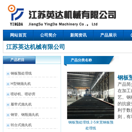
网站首页
公司简介
新闻资讯
产品展示
江苏英达机械有限公司
产品栏目
产品分类名称
钢板预处理线
钢板
H型钢抛丸机
产品简
在加工
喷砂机、喷砂房
艺。钢
的抗疲
履带式抛丸机
利于数
钢管、钢瓶抛丸机
则，有
钢板预处理线 2-5米宽钢板预
转台式抛丸机
处理线