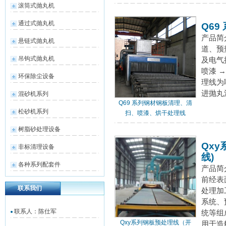
滚筒式抛丸机
通过式抛丸机
Q6
产品简
悬链式抛丸机
道、预
吊钩式抛丸机
及电气
喷漆 
环保除尘设备
理线为
进抛丸
混砂机系列
Q69 系列钢材钢板清理、清
松砂机系列
扫、喷漆、烘干处理线
树脂砂处理设备
Qx
非标清理设备
线)
各种系列配套件
产品简
前经表
联系我们
处理加
系统、
联系人：陈仕军
统等组
Qxy系列钢板预处理线（开
用于造