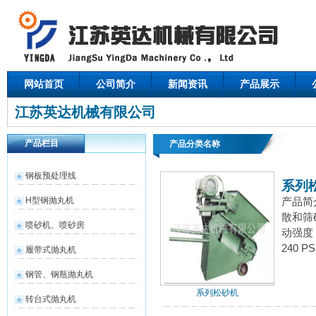
网站首页
公司简介
新闻资讯
产品展示
江苏英达机械有限公司
产品栏目
产品分类名称
钢板预处理线
系列
H型钢抛丸机
产品简
散和筛
喷砂机、喷砂房
动强度
240 P
履带式抛丸机
钢管、钢瓶抛丸机
系列松砂机
转台式抛丸机