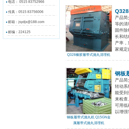
电话： 0515 83752966
Q3
传真：0515 83756006
产品简
邮箱：jsydjx@188.com
等的清
固件除
邮编：224125
长和结
产率，
家规定
Q328橡胶履带式抛丸清理机
钢板
产品简
转动系
能受到
来检查
可用低
以增强
钢板履带式抛丸机 Q15GN金
属履带式抛丸清理机