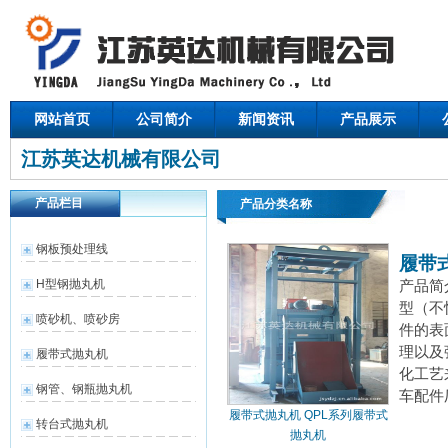
网站首页
公司简介
新闻资讯
产品展示
江苏英达机械有限公司
产品栏目
产品分类名称
钢板预处理线
履带
H型钢抛丸机
产品简
型（不
喷砂机、喷砂房
件的表
理以及
履带式抛丸机
化工艺
钢管、钢瓶抛丸机
车配件
履带式抛丸机 QPL系列履带式
转台式抛丸机
抛丸机