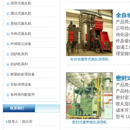
滚筒式抛丸机
通过式抛丸机
全自
产品简
悬链式抛丸机
公司结
吊钩式抛丸机
动化设
件及锻
环保除尘设备
加满工
理室能
混砂机系列
全自动履带式抛丸清理机
松砂机系列
树脂砂处理设备
密封
产品简
非标清理设备
产品特
各种系列配套件
密封室
喷丸室
联系我们
成本开
型号 L
联系人：陈仕军
密封式履带抛丸清理机