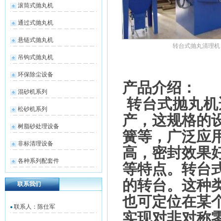
滚筒式抛丸机
通过式抛丸机
悬链式抛丸机
转台式抛丸清理机
吊钩式抛丸机
环保除尘设备
产品介绍：
混砂机系列
转台式抛丸机
松砂机系列
产，这规格的
树脂砂处理设备
簧等，广泛应
非标清理设备
高，密封效果
各种系列配套件
等特点。转台
的转台。这种
联系我们
也可定位在某
联系人：陈仕军
实现对非对称