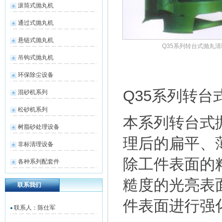
滚筒式抛丸机
通过式抛丸机
悬链式抛丸机
Q35系列转台式抛丸清
吊钩式抛丸机
环保除尘设备
Q35系列转
混砂机系列
松砂机系列
本系列转台式
树脂砂处理设备
理后的扁平、
非标清理设备
除工件表面的
各种系列配套件
糙度的光亮表
联系我们
件表面进行强
联系人：陈仕军