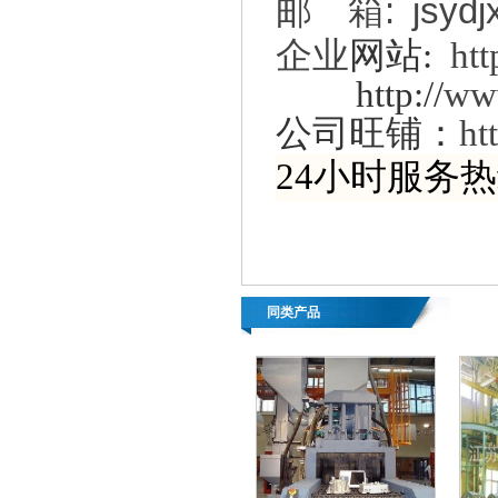
:
jsyd
邮
箱
企业
网站
:
htt
http://
ww
公司旺铺：
ht
24小时服务热线：
同类产品