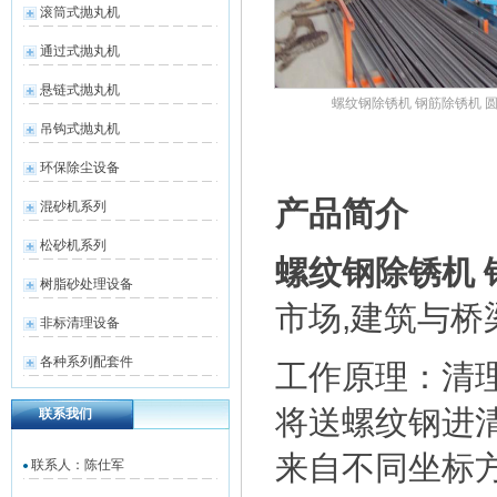
滚筒式抛丸机
通过式抛丸机
悬链式抛丸机
螺纹钢除锈机 钢筋除锈机 
吊钩式抛丸机
环保除尘设备
产品简介
混砂机系列
松砂机系列
螺纹钢除锈机 
树脂砂处理设备
市场,建筑与桥
非标清理设备
各种系列配套件
工作原理：清
将送螺纹钢进
联系我们
来自不同坐标
联系人：陈仕军