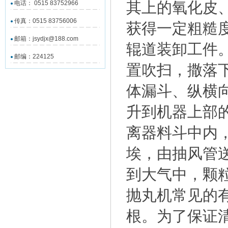
其上的氧化皮
电话： 0515 83752966
传真：0515 83756006
获得一定粗糙
邮箱：jsydjx@188.com
辊道装卸工件
邮编：224125
置吹扫，撒落
体漏斗、纵横
升到机器上部
离器料斗中内
埃，由抽风管
到大气中，颗
抛丸机常见的有
根。为了保证